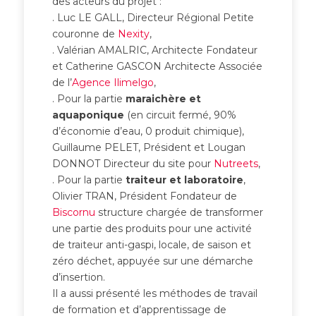
des acteurs du projet :
. Luc LE GALL, Directeur Régional Petite
couronne de
Nexity
,
. Valérian AMALRIC, Architecte Fondateur
et Catherine GASCON Architecte Associée
de l’
Agence Ilimelgo
,
. Pour la partie
maraichère et
aquaponique
(en circuit fermé, 90%
d’économie d’eau, 0 produit chimique),
Guillaume PELET, Président et Lougan
DONNOT Directeur du site pour
Nutreets
,
. Pour la partie
traiteur et laboratoire
,
Olivier TRAN, Président Fondateur de
Biscornu
structure chargée de transformer
une partie des produits pour une activité
de traiteur anti-gaspi, locale, de saison et
zéro déchet, appuyée sur une démarche
d’insertion.
Il a aussi présenté les méthodes de travail
de formation et d’apprentissage de