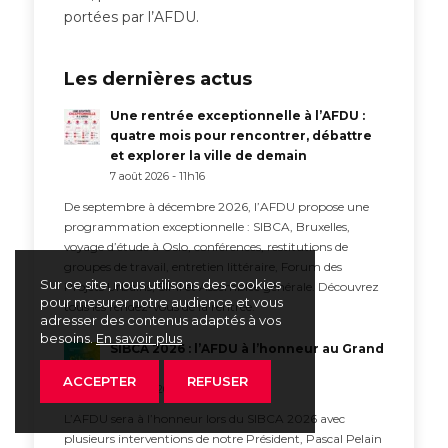
portées par l’AFDU.
Les dernières actus
Une rentrée exceptionnelle à l’AFDU :
quatre mois pour rencontrer, débattre
et explorer la ville de demain
7 août 2026 - 11h16
De septembre à décembre 2026, l’AFDU propose une
programmation exceptionnelle : SIBCA, Bruxelles,
voyage d’étude à Oslo, conférences, restitutions de
groupes de travail, entretien littéraire, Forum des
Sur ce site, nous utilisons des cookies
Projets Urbains, SIMI et Assemblée générale. Découvrez
pour mesurer notre audience et vous
tous les rendez-vous de la rentrée.
adresser des contenus adaptés à vos
besoins.
En savoir plus
SIBCA 2026 : l’AFDU à l’honneur au Grand
Palais
ACCEPTER
REFUSER
23 juillet 2026 - 15h53
L’AFDU sera à l’honneur lors du SIBCA 2026 avec
plusieurs interventions de notre Président, Pascal Pelain