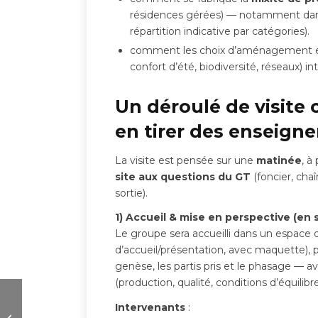
résidences gérées) — notamment dan
répartition indicative par catégories).
comment les choix d’aménagement et 
confort d’été, biodiversité, réseaux) in
Un déroulé de visite c
en tirer des enseign
La visite est pensée sur une
matinée
, à
site aux questions du GT
(foncier, cha
sortie).
1) Accueil & mise en perspective (en 
Le groupe sera accueilli dans un espace d
d’accueil/présentation, avec maquette), 
genèse, les partis pris et le phasage — a
(production, qualité, conditions d’équilibre
Logement abordable :
Intervenants
:
partagez ce qui