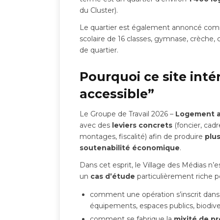
du Cluster).
Le quartier est également annoncé co
scolaire de 16 classes, gymnase, crèche,
de quartier.
Pourquoi ce site int
accessible”
Le Groupe de Travail 2026 –
Logement a
avec des
leviers concrets
(foncier, cadr
montages, fiscalité) afin de produire
plus
soutenabilité économique
.
Dans cet esprit, le Village des Médias 
un
cas d’étude
particulièrement riche p
comment une opération s’inscrit dans
équipements, espaces publics, biodiver
comment se fabrique la
mixité de pr