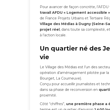
Pour avancer de façon concrète, l’AFDU fa
travail AFDU « Logement accessible »
de France Projets Urbains et Tertiaire Ré
Village des Médias à Dugny (Seine-Sa
projet réel
, dans toute sa complexité, e
à l’action locale.
Un quartier né des Je
vie
Le Village des Médias est l’un des secteu
opération d’aménagement pilotée par la
Bourget, La Courneuve).
Conçu pour accueillir journalistes et tec
dans sa phase de reconversion en
quart
proximité.
Côté “chiffres”,
une première phase a é
terme est un quartier d’environ
1 400 l