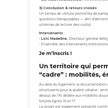
3) Conclusion & retours croisés
Un temps de clôture permettra de partage
questions transposables — afin d’alimenter
schémas de lecture des coûts).
Intervenants
:
•
Loïc Madeline
, Directeur général délé
• Ensemble des intervenants institutionne
Je m’inscris !
Un territoire qui per
“cadre” : mobilités, é
Au-delà du logement, la documentation 
structurants pour la qualité urbaine : amé
dessus de l’A1 dédiée aux mobilités douc
futures lignes 16 et 17.
Le projet est également présenté comm