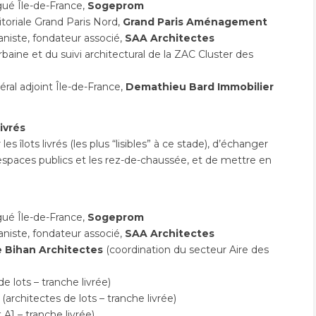
gué Île-de-France,
Sogeprom
ritoriale Grand Paris Nord,
Grand Paris Aménagement
aniste, fondateur associé,
SAA Architectes
baine et du suivi architectural de la ZAC Cluster des
éral adjoint Île-de-France,
Demathieu Bard Immobilier
ivrés
 îlots livrés (les plus “lisibles” à ce stade), d’échanger
es espaces publics et les rez-de-chaussée, et de mettre en
gué Île-de-France,
Sogeprom
aniste, fondateur associé,
SAA Architectes
e Bihan Architectes
(coordination du secteur Aire des
de lots – tranche livrée)
 (architectes de lots – tranche livrée)
t A1 – tranche livrée)