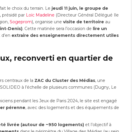
it le choix du terrain. Le
jeudi 11 juin, le groupe de
, présidé par
Loïc Madeline
(Directeur Général Délégué Ile
gion,
Sogeprom
), organise une
visite de territoire
au
int-Denis)
. Cette matinée sera l’occasion de
lire un
t d’en
extraire des enseignements directement utiles
ux, reconverti en quartier de
rs centraux de la
ZAC du Cluster des Médias
, une
 SOLIDEO à l’échelle de plusieurs communes (Dugny, Le
hniciens pendant les Jeux de Paris 2024, le site est engagé
ier pérenne
, avec des logements et des équipements de
té livrée (autour de ~950 logements)
et l’objectif à
ogements
dans le périmètre du Village des Médias (au sein