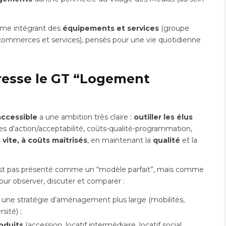
mme intégrant des
équipements et services
(groupe
 commerces et services), pensés pour une vie quotidienne
éresse le GT “Logement
ccessible
a une ambition très claire :
outiller les élus
es d’action/acceptabilité, coûts-qualité-programmation,
 vite, à coûts maîtrisés
, en maintenant la
qualité
et la
n’est pas présenté comme un “modèle parfait”, mais comme
our observer, discuter et comparer :
 une stratégie d’aménagement plus large (mobilités,
sité) ;
oduits
(accession, locatif intermédiaire, locatif social,