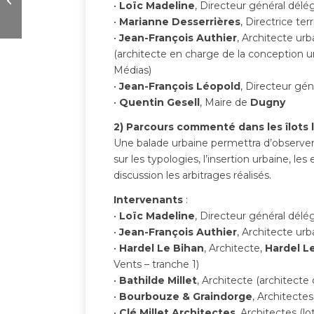
•
Loïc Madeline
, Directeur général délé
fonctionne sur vos
territoires
•
Marianne Desserrières
, Directrice ter
•
Jean-François Authier
, Architecte urb
(architecte en charge de la conception ur
Médias)
•
Jean-François Léopold
, Directeur gén
•
Quentin Gesell
, Maire de
Dugny
2) Parcours commenté dans les îlots l
Une balade urbaine permettra d’observer les
sur les typologies, l’insertion urbaine, l
discussion les arbitrages réalisés.
Intervenants
:
•
Loïc Madeline
, Directeur général délé
•
Jean-François Authier
, Architecte urb
•
Hardel Le Bihan
, Architecte,
Hardel L
Vents – tranche 1)
•
Bathilde Millet
, Architecte (architecte 
•
Bourbouze & Graindorge
, Architectes
•
Clé Millet Architectes
, Architectes (lo