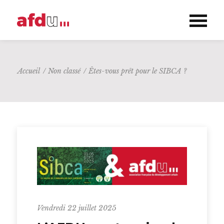
Accueil
/
Non classé
/
Êtes-vous prêt pour le SIBCA ?
Vendredi 22 juillet 2025