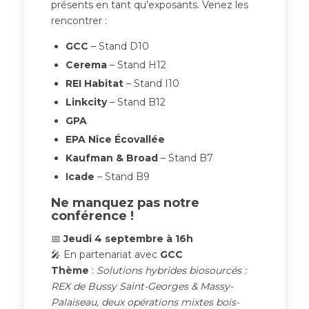
présents en tant qu’exposants. Venez les
rencontrer :
GCC
– Stand D10
Cerema
– Stand H12
REI Habitat
– Stand I10
Linkcity
– Stand B12
GPA
EPA Nice Écovallée
Kaufman & Broad
– Stand B7
Icade
– Stand B9
Ne manquez pas notre
conférence !
📅
Jeudi 4 septembre à 16h
🎤 En partenariat avec
GCC
Thème
:
Solutions hybrides biosourcés :
REX de Bussy Saint-Georges & Massy-
Palaiseau, deux opérations mixtes bois-