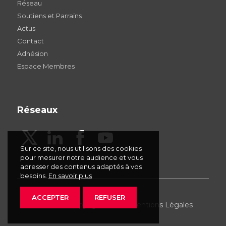
Réseau
Soutiens et Parrains
Actus
Contact
Adhésion
Espace Membres
Réseaux
Sur ce site, nous utilisons des cookies
pour mesurer notre audience et vous
adresser des contenus adaptés à vos
besoins.
En savoir plus
ACCEPTER
REFUSER
AFDU - © Copyright 2026 -
Mentions Légales