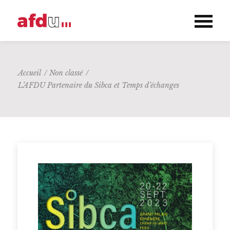
Accueil
/
Non classé
/
L’AFDU Partenaire du Sibca et Temps d’échanges