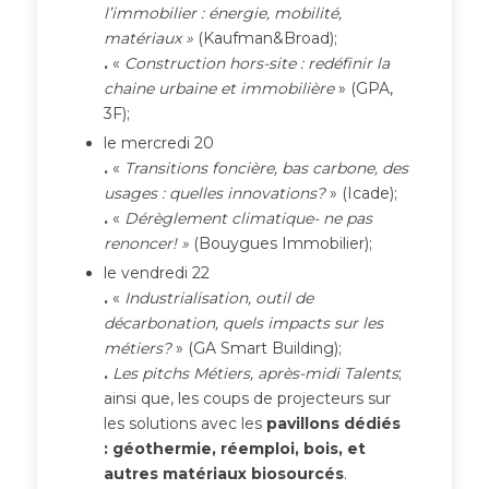
l’immobilier : énergie, mobilité,
matériaux »
(Kaufman&Broad);
.
«
Construction hors-site : redéfinir la
chaine urbaine et immobilière
» (GPA,
3F);
le mercredi 20
.
«
Transitions foncière, bas carbone, des
usages : quelles innovations?
» (Icade);
.
«
Dérèglement climatique- ne pas
renoncer! »
(Bouygues Immobilier);
le vendredi 22
.
«
Industrialisation, outil de
décarbonation, quels impacts sur les
métiers?
» (GA Smart Building);
.
L
es pitchs Métiers, après-midi Talents
;
ainsi que, les coups de projecteurs sur
les solutions avec les
pavillons dédiés
: géothermie, réemploi, bois, et
autres matériaux biosourcés
.