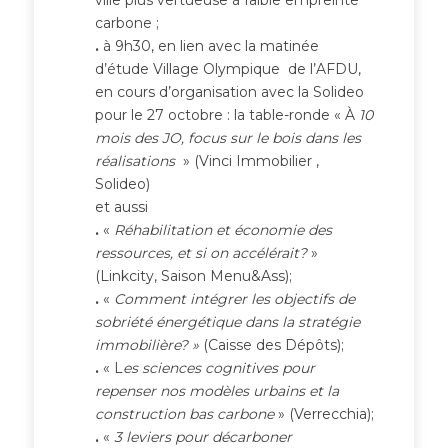
carbone ;
.
à 9h30, en lien avec la matinée
d’étude Village Olympique de l’AFDU,
en cours d’organisation avec la Solideo
pour le 27 octobre : la table-ronde « À
10
mois des JO, focus sur le bois dans les
réalisations
» (Vinci Immobilier ,
Solideo)
et aussi
.
«
Réhabilitation et économie des
ressources, et si on accélérait?
»
(Linkcity, Saison Menu&Ass);
.
«
Comment intégrer les objectifs de
sobriété énergétique dans la stratégie
immobilière? »
(Caisse des Dépôts);
.
« L
es sciences cognitives pour
repenser nos modèles urbains et la
construction bas carbone
» (Verrecchia);
.
«
3 leviers pour décarboner