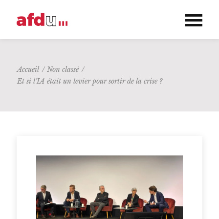
Accueil
/
Non classé
/
Et si l’IA était un levier pour sortir de la crise ?