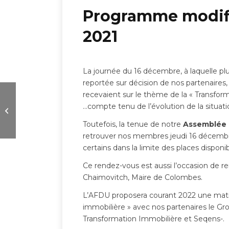
Programme modifi
2021
La journée du 16 décembre, à laquelle plus
reportée sur décision de nos partenaires
recevaient sur le thème de la « Transform
…compte tenu de l’évolution de la situatio
Nos manifestations en
partenariat en 2021
Toutefois, la tenue de notre
Assemblée 
retrouver nos membres jeudi 16 décem
certains dans la limite des places dispo
Ce rendez-vous est aussi l’occasion de r
Chaimovitch, Maire de Colombes.
L’AFDU proposera courant 2022 une mati
immobilière » avec nos partenaires le G
Transformation Immobilière et Seqens-.