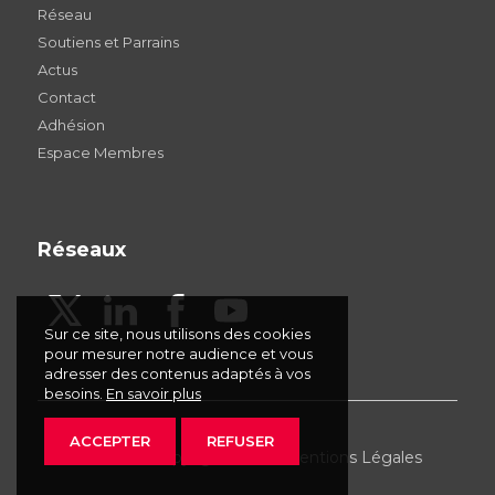
Réseau
Soutiens et Parrains
Actus
Contact
Adhésion
Espace Membres
Réseaux
Sur ce site, nous utilisons des cookies
pour mesurer notre audience et vous
adresser des contenus adaptés à vos
besoins.
En savoir plus
ACCEPTER
REFUSER
AFDU - © Copyright 2026 -
Mentions Légales