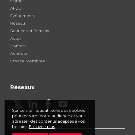
Home
AFDU
Événements
Réseau
Soutiens et Parrains
Actus
Contact
Adhésion
Espace Membres
Réseaux
Sur ce site, nous utilisons des cookies
pour mesurer notre audience et vous
adresser des contenus adaptés à vos
besoins.
En savoir plus