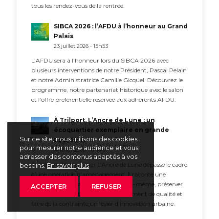
tous les rendez-vous de la rentrée.
SIBCA 2026 : l’AFDU à l’honneur au Grand
Palais
23 juillet 2026 - 15h53
L’AFDU sera à l’honneur lors du SIBCA 2026 avec
plusieurs interventions de notre Président, Pascal Pelain
et notre Administratrice Camille Gicquel. Découvrez le
programme, notre partenariat historique avec le salon
et l’offre préférentielle réservée aux adhérents AFDU.
À Trilport, L’Ancre de Lune : un
écoquartier exemplaire en grande
Sur ce site, nous utilisons des cookies
couronne
pour mesurer notre audience et vous
8 juillet 2026 - 11h45
adresser des contenus adaptés à vos
À Trilport, l’écoquartier L’Ancre de Lune dépasse le cadre
besoins.
En savoir plus
d’une opération d’aménagement. Il raconte une
méthode : reconstruire la ville sur elle-même, préserver
ACCEPTER
REFUSER
les espaces ouverts, produire du logement de qualité et
faire de la contrainte un levier d’innovation urbaine.