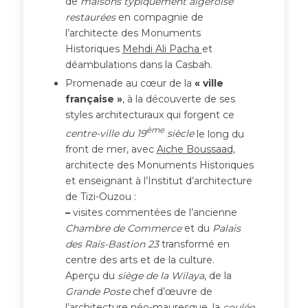
de
maisons typiquement algéroise
restaurées
en compagnie de
l’architecte des Monuments
Historiques
Mehdi Ali Pacha
et
déambulations dans la Casbah.
Promenade au cœur de la
« ville
française »
, à la découverte de ses
styles architecturaux qui forgent ce
ème
centre-ville du 19
siècle
le long du
front de mer, avec
Aiche Boussaad,
architecte des Monuments Historiques
et enseignant à l’Institut d’architecture
de Tizi-Ouzou :
–
visites commentées de l’ancienne
Chambre de Commerce
et du
Palais
des Raïs-Bastion 23
transformé en
centre des arts et de la culture.
Aperçu du
siège de la Wilaya
, de la
Grande Poste
chef d’œuvre de
l’architecture néo-mauresque, la
coulée