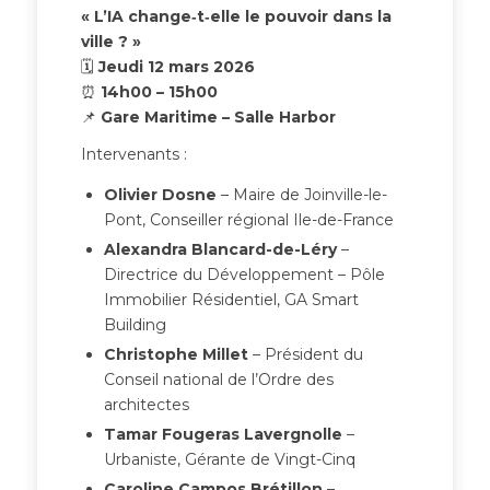
« L’IA change‑t‑elle le pouvoir dans la
ville ? »
🗓
Jeudi 12 mars 2026
⏰
14h00 – 15h00
📌
Gare Maritime – Salle Harbor
Intervenants :
Olivier Dosne
– Maire de Joinville-le-
Pont, Conseiller régional Ile-de-France
Alexandra Blancard-de-Léry
–
Directrice du Développement – Pôle
Immobilier Résidentiel, GA Smart
Building
Christophe Millet
– Président du
Conseil national de l’Ordre des
architectes
Tamar Fougeras Lavergnolle
–
Urbaniste, Gérante de Vingt-Cinq
Caroline Campos Brétillon
–