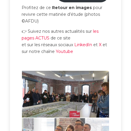
Profitez de ce
Retour en images
pour
revivre cette matinée d’étude (photos
©AFDU)
👉 Suivez nos autres actualités sur
les
pages ACTUS
de ce site
et sur les réseaux sociaux
LinkedIn
et
X
et
sur notre chaîne
Youtube