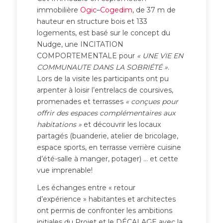
immobilière
Ogic
–
Cogedim
, de 37 m de
hauteur en structure bois et 133
logements, est basé sur le concept du
Nudge, une INCITATION
COMPORTEMENTALE pour
« UNE VIE EN
COMMUNAUTE DANS LA SOBRIÉTÉ »
.
Lors de la visite les participants ont pu
arpenter à loisir l’entrelacs de coursives,
promenades et terrasses
« conçues pour
offrir des espaces complémentaires aux
habitations »
et découvrir les locaux
partagés (buanderie, atelier de bricolage,
espace sports, en terrasse verrière cuisine
d’été-salle à manger, potager) … et cette
vue imprenable!
Les échanges entre « retour
d’expérience » habitantes et architectes
ont permis de confronter les ambitions
initiales du Projet et le DÉCALAGE avec la