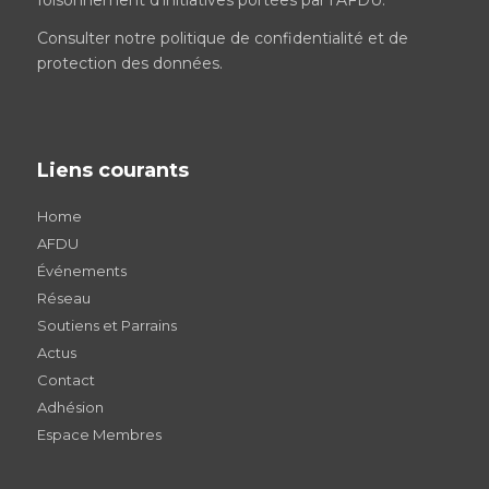
foisonnement d’initiatives portées par l’AFDU.
Consulter notre
politique de confidentialité et de
protection des données
.
Liens courants
Home
AFDU
Événements
Réseau
Soutiens et Parrains
Actus
Contact
Adhésion
Espace Membres