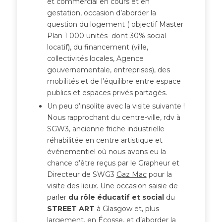
et commercial en cours et en
gestation, occasion d’aborder la
question du logement ( objectif Master
Plan 1 000 unités dont 30% social
locatif), du financement (ville,
collectivités locales, Agence
gouvernementale, entreprises), des
mobilités et de l’équilibre entre espace
publics et espaces privés partagés.
Un peu d’insolite avec la visite suivante !
Nous rapprochant du centre-ville, rdv à
SGW3, ancienne friche industrielle
réhabilitée en centre artistique et
événementiel où nous avons eu la
chance d’être reçus par le Grapheur et
Directeur de SWG3
Gaz Mac
pour la
visite des lieux. Une occasion saisie de
parler
du rôle éducatif et social
du
STREET ART
à Glasgow et, plus
largement, en Écosse, et d’aborder la