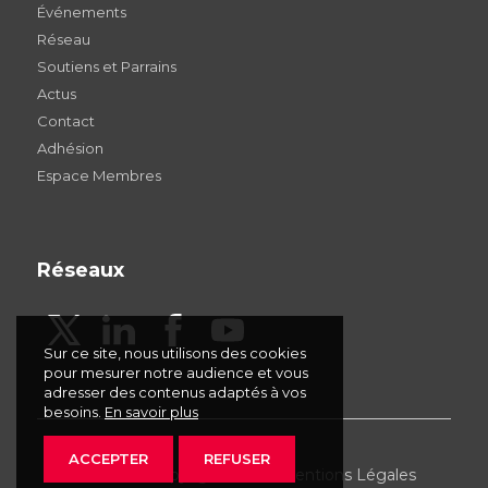
Événements
Réseau
Soutiens et Parrains
Actus
Contact
Adhésion
Espace Membres
Réseaux
Sur ce site, nous utilisons des cookies
pour mesurer notre audience et vous
adresser des contenus adaptés à vos
besoins.
En savoir plus
ACCEPTER
REFUSER
AFDU - © Copyright 2026 -
Mentions Légales