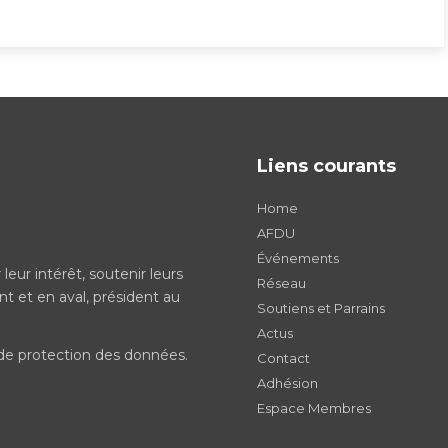
Liens courants
Home
AFDU
Événements
eur intérêt, soutenir leurs
Réseau
t et en aval, président au
Soutiens et Parrains
Actus
t de protection des données
.
Contact
Adhésion
Espace Membres