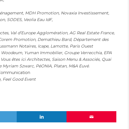
Aménagement, MDH Promotion, Novaxia Investissement,
n, SODES, Veolia Eau IdF,
ctes, Val d’Europe Agglomération, AG Real Estate France,
 Corem Promotion, Demathieu Bard, Département des
aussmann Notaires, Icape, Lamotte, Paris Ouest
, Woodeum, Yuman Immobilier, Groupe Verrecchia, EPA
, Vous êtes ici Architectes, Saison Menu & Associés, Quai
ce Myriam Szwarc, PéONIA, Platan, M&A Euvé
.
& Communication
o, Feel Good Event