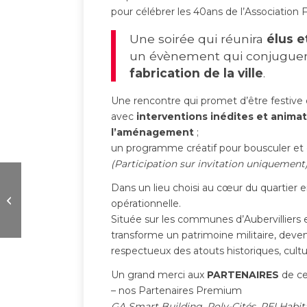
pour célébrer les 40ans de l’Associatio
Une soirée qui réunira
élus 
un évènement qui conjuguera
fabrication de la ville
.
Une rencontre qui promet d’être festive 
avec
interventions inédites et anima
l’aménagement
;
un programme créatif pour bousculer et cr
(Participation sur invitation uniquement
Dans un lieu choisi au cœur du quartier 
Destination 2023 : Alger
opérationnelle.
Située sur les communes d’Aubervilliers
transforme un patrimoine militaire, devenu
respectueux des atouts historiques, cultur
Un grand merci aux
PARTENAIRES
de ce
– nos Partenaires Premium
GA Smart Building, Poly-Cités, REI Habit